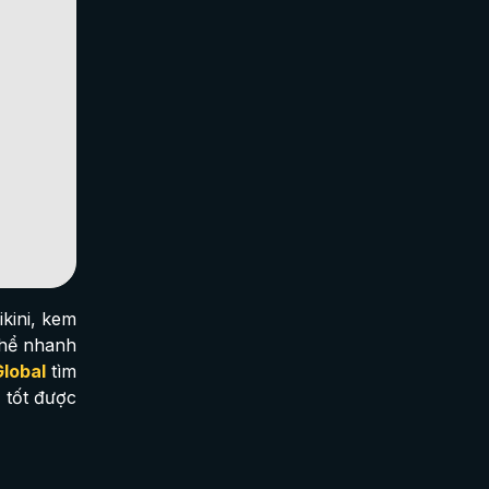
kini, kem
thể nhanh
lobal
tìm
 tốt được