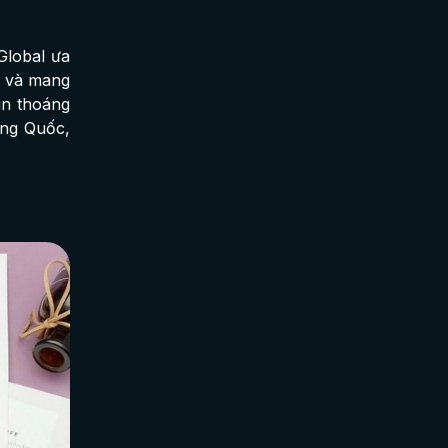
Global ưa
h và mang
un thoáng
ung Quốc,