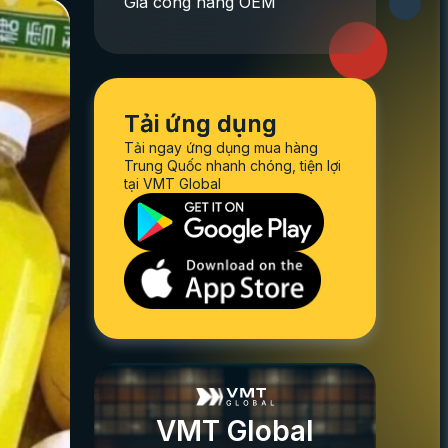
Gia công hàng OEM
Tải ứng dụng
Tải ngay ứng dụng mua hàng
Trung Quốc nhanh chóng, tiện lợi
tại VMT Global
VMT Global