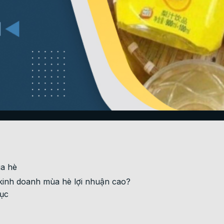
ùa hè
kinh doanh mùa hè lợi nhuận cao?
dục