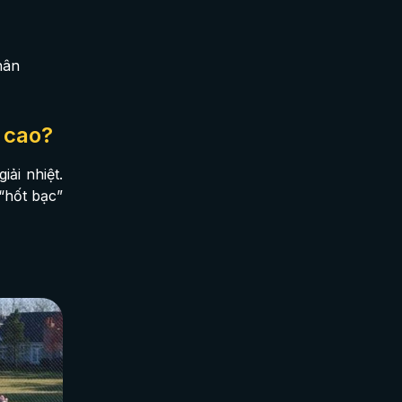
hân
 cao?
ải nhiệt.
“hốt bạc”