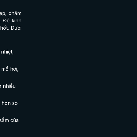
đẹp, chăm
. Để kinh
hốt. Dưới
nhiệt,
 mồ hôi,
n nhiều
t hơn so
 sắm của