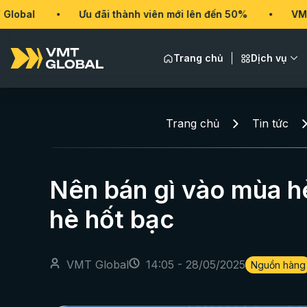
Ưu đãi thành viên mới lên đến 50%
VMT Global
Trang chủ
Dịch vụ
Trang chủ
Tin tức
Nên bán gì vào mùa h
hè hốt bạc
VMT Global
14:05 - 28/05/2025
Nguồn hàng