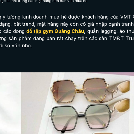
 dục là một trong các mặt hàng nên bán vào mùa hè
ng ý tưởng kinh doanh mùa hè được khách hàng của VMT 
ạng, bắt trend, mặt hàng này còn có giá nhập cạnh tran
ào các dòng
đồ tập gym Quảng Châu
, quần legging, áo th
hững sản phẩm đang bán rất chạy trên các sàn TMĐT Tr
ới số vốn nhỏ.