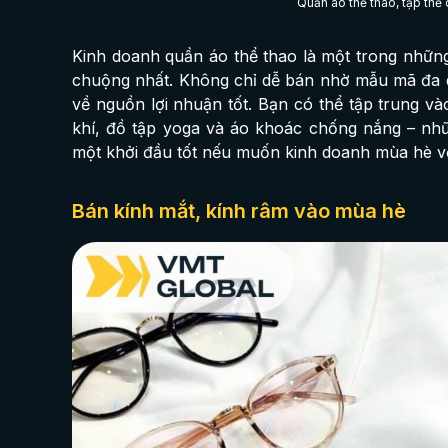
Quần áo thể thao, tập thể
Kinh doanh quần áo thể thao là một trong nhữ
chuộng nhất. Không chỉ dễ bán nhờ mẫu mã đa d
về nguồn lợi nhuận tốt. Bạn có thể tập trung v
khí, đồ tập yoga và áo khoác chống nắng – n
một khởi đầu tốt nếu muốn kinh doanh mùa hè v
Bán kính mắt, kính râm vào mùa hè