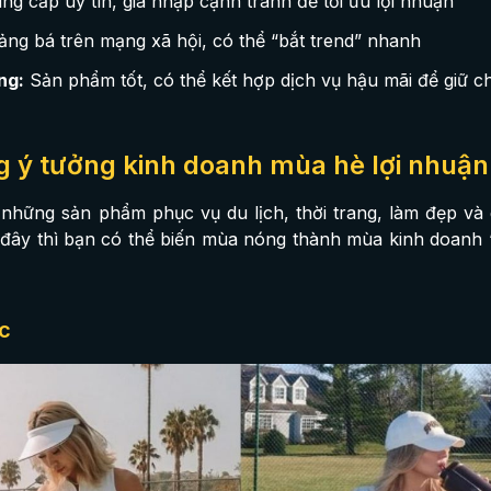
 cấp uy tín, giá nhập cạnh tranh để tối ưu lợi nhuận
g bá trên mạng xã hội, có thể “bắt trend” nhanh
ng:
Sản phẩm tốt, có thể kết hợp dịch vụ hậu mãi để giữ c
 ý tưởng kinh doanh mùa hè lợi nhuận
những sản phẩm phục vụ du lịch, thời trang, làm đẹp và gi
ây thì bạn có thể biến mùa nóng thành mùa kinh doanh 
ục