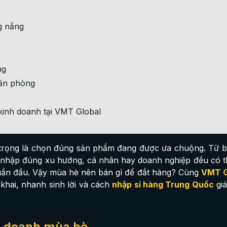
g nắng
ng
văn phòng
inh doanh tại VMT Global
rọng là chọn đúng sản phẩm đang được ưa chuộng. Từ bi
ần nhập đúng xu hướng, cá nhân hay doanh nghiệp đều có 
tuần đầu. Vậy mùa hè nên bán gì để đắt hàng? Cùng
VMT G
 khai, nhanh sinh lời và cách
nhập sỉ hàng Trung Quốc
giá
h doanh mùa hè