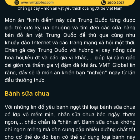
Chân gà cay – món ăn vặt yêu thích của người trẻ Việt Nam
Món ăn “kinh điển” này của Trung Quốc từng được
giới trẻ cực kỳ ưa chuộng và tìm đến các cửa hàng
bán đồ ăn vặt Trung Quốc để thử qua cũng như
khuấy đảo Internet và các trang mạng xã hội một thời.
Chân gà cay Trung Quốc với hương vị cay nồng của
hoa hồi,tiêu ớt và các gia vị khác,… giúp lại cảm giác
dai giòn và thấm gia vị đậm đà khi ăn. VMT Global tin
rằng, đây sẽ là món ăn khiến bạn “nghiện” ngay từ lần
đầu thưởng thức.
Bánh sữa chua
Với những tin đồ yêu bánh ngọt thì loại bánh sữa chua
có lớp vỏ mềm mịn, nhân sữa chua béo ngậy, thơm
ngon,… chắc chắn là “chân ái”. Bánh sữa chua không
chỉ ngon miệng mà còn cung cấp nhiều dưỡng chất tốt
cho cơ thể do đó bạn có thể sử dụng loại bánh này