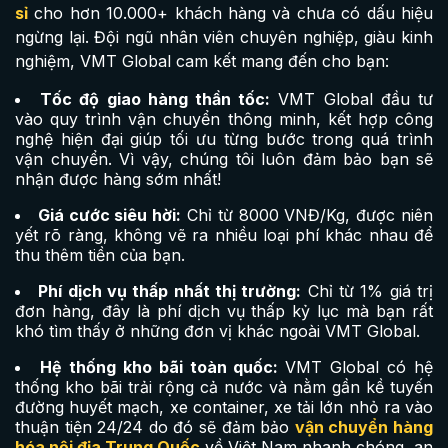
sỉ
cho hơn 10.000+ khách hàng và chưa có dấu hiệu
ngừng lại. Đội ngũ nhân viên chuyên nghiệp, giàu kinh
nghiệm, VMT Global cam kết mang đến cho bạn:
Tốc độ giao hàng thần tốc:
VMT Global đầu tư
vào quy trình vận chuyển thông minh, kết hợp công
nghệ hiện đại giúp tối ưu từng bước trong quá trình
vận chuyển. Vì vậy, chúng tôi luôn đảm bảo bạn sẽ
nhận được hàng sớm nhất!
Giá cước siêu hời:
Chỉ từ 8000 VNĐ/Kg, được niên
yết rõ ràng, không vẽ ra nhiều loại phí khác nhau để
thu thêm tiền của bạn.
Phí dịch vụ thấp nhất thị trường:
Chỉ từ 1% giá trị
đơn hàng, đây là phí dịch vụ thấp kỷ lục mà bạn rất
khó tìm thấy ở những đơn vị khác ngoài VMT Global.
Hệ thống kho bãi toàn quốc:
VMT Global có hệ
thống kho bãi trải rộng cả nước và nằm gần kề tuyến
đường huyết mạch, xe container, xe tải lớn nhỏ ra vào
thuận tiện 24/24 do đó sẽ đảm bảo
vận chuyển hàng
hóa nội địa Trung Quốc
về Việt Nam nhanh chóng, an