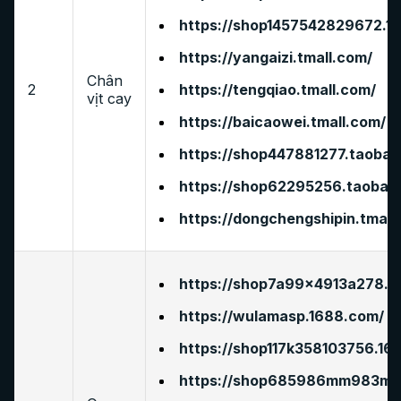
https://shop1457542829672.1
https://yangaizi.tmall.com/
Chân
2
https://tengqiao.tmall.com/
vịt cay
https://baicaowei.tmall.com/
https://shop447881277.taobao
https://shop62295256.taobao
https://dongchengshipin.tmall
https://shop7a99x4913a278.1
https://wulamasp.1688.com/
https://shop117k358103756.16
https://shop685986mm983m5