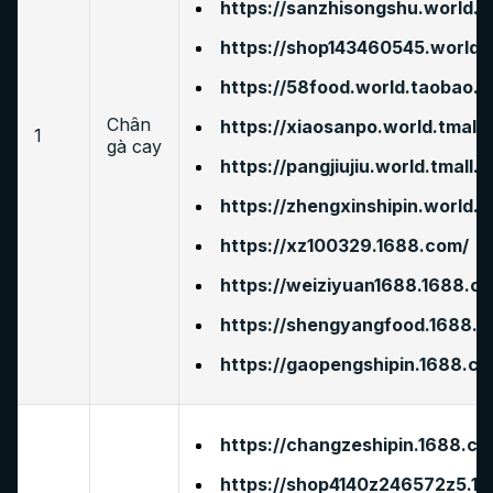
https://sanzhisongshu.world.t
https://shop143460545.world.
https://58food.world.taobao.
Chân
https://xiaosanpo.world.tmall
1
gà cay
https://pangjiujiu.world.tmall.
https://zhengxinshipin.world.t
https://xz100329.1688.com/
https://weiziyuan1688.1688.c
https://shengyangfood.1688.c
https://gaopengshipin.1688.co
https://changzeshipin.1688.co
https://shop4140z246572z5.1