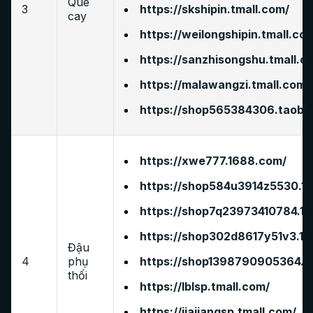
Que
3
https://skshipin.tmall.com/
cay
https://weilongshipin.tmall.co
https://sanzhisongshu.tmall.c
https://malawangzi.tmall.com/
https://shop565384306.taoba
https://xwe777.1688.com/
https://shop584u3914z5530.1
https://shop7q23973410784.1
https://shop302d8617y51v3.1
Đậu
4
phụ
https://shop1398790905364.1
thối
https://lblsp.tmall.com/
https://jiajiangsp.tmall.com/