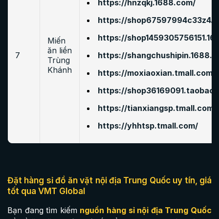
https://hnzqkj.1688.com/
https://shop67597994c33z4.1
https://shop1459305756151.16
Miến
ăn liền
7
https://shangchushipin.1688.
Trùng
Khánh
https://moxiaoxian.tmall.com/
https://shop36169091.taobao.
https://tianxiangsp.tmall.com/
https://yhhtsp.tmall.com/
Đặt hàng sỉ đồ ăn vặt nội địa Trung Quốc uy tín, giá
tốt qua VMT Global
Bạn đang tìm kiếm
nguồn hàng sỉ nội địa Trung Quốc