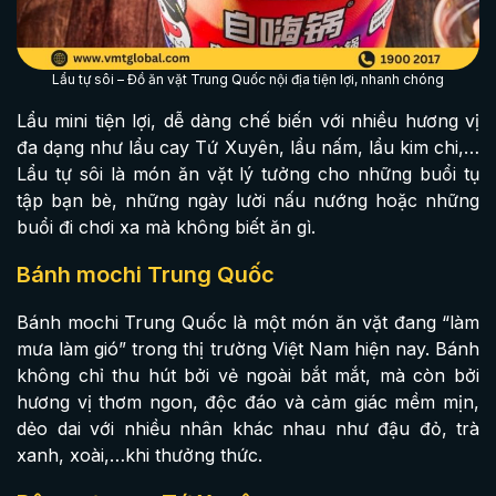
Lẩu tự sôi – Đồ ăn vặt Trung Quốc nội địa tiện lợi, nhanh chóng
Lẩu mini tiện lợi, dễ dàng chế biến với nhiều hương vị
đa dạng như lẩu cay Tứ Xuyên, lẩu nấm, lẩu kim chi,…
Lẩu tự sôi là món ăn vặt lý tưởng cho những buổi tụ
tập bạn bè, những ngày lười nấu nướng hoặc những
buổi đi chơi xa mà không biết ăn gì.
Bánh mochi Trung Quốc
Bánh mochi Trung Quốc là một món ăn vặt đang “làm
mưa làm gió” trong thị trường Việt Nam hiện nay. Bánh
không chỉ thu hút bởi vẻ ngoài bắt mắt, mà còn bởi
hương vị thơm ngon, độc đáo và cảm giác mềm mịn,
dẻo dai với nhiều nhân khác nhau như đậu đỏ, trà
xanh, xoài,…khi thưởng thức.