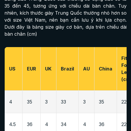
35 đến 45, tương ứng với chiều dài bàn chân. Tuy
nhiên, kích thước giày Trung Quốc thường nhỏ hơn so
với size Việt Nam, nên bạn cần lưu ý khi lựa chọn.
Dưới đây là bảng size giày cơ bản, dựa trên chiều dài
bàn chân (cm)
Fit
Foo
US
EUR
UK
Brazil
AU
China
Len
(cm
4
35
3
33
3
35
22-2
4.5
36
4
34
4
36
22.5