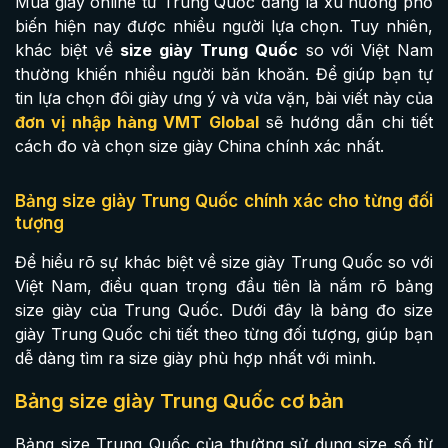
Mua giày online từ Trung Quốc đang là xu hướng phổ
biến hiện nay được nhiều người lựa chọn. Tuy nhiên,
khác biệt về
size giày Trung Quốc
so với Việt Nam
thường khiến nhiều người băn khoăn. Để giúp bạn tự
tin lựa chọn đôi giày ưng ý và vừa vặn, bài viết này của
đơn vị nhập hàng VMT Global
sẽ hướng dẫn chi tiết
cách đo và chọn size giày China chính xác nhất.
Bảng size giày Trung Quốc chính xác cho từng đối
tượng
Để hiểu rõ sự khác biệt về size giày Trung Quốc so với
Việt Nam, điều quan trọng đầu tiên là nắm rõ bảng
size giày của Trung Quốc. Dưới đây là bảng đo size
giày Trung Quốc​ chi tiết theo từng đối tượng, giúp bạn
dễ dàng tìm ra size giày phù hợp nhất với mình.
Bảng size giày Trung Quốc cơ bản
Bảng size Trung Quốc của thường sử dụng size số từ