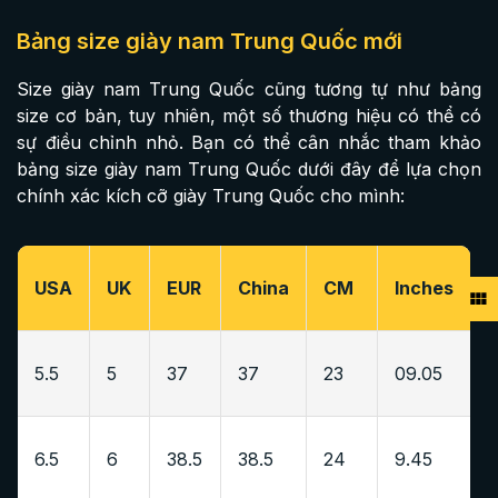
Bảng size giày nam Trung Quốc mới
Size giày nam Trung Quốc cũng tương tự như bảng
size cơ bản, tuy nhiên, một số thương hiệu có thể có
sự điều chỉnh nhỏ. Bạn có thể cân nhắc tham khảo
bảng size giày nam Trung Quốc dưới đây để lựa chọn
chính xác kích cỡ giày Trung Quốc cho mình:
USA
UK
EUR
China
CM
Inches
5.5
5
37
37
23
09.05
6.5
6
38.5
38.5
24
9.45