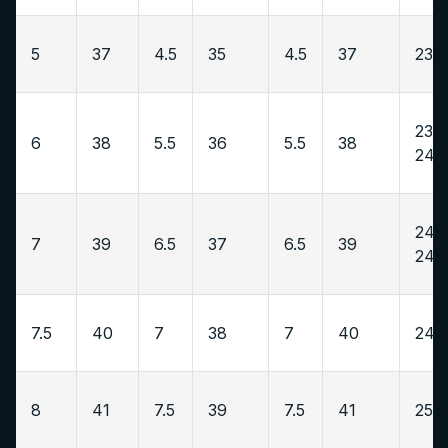
5
37
4.5
35
4.5
37
23-2
23.5
6
38
5.5
36
5.5
38
24
24-
7
39
6.5
37
6.5
39
24.5
7.5
40
7
38
7
40
24.5
8
41
7.5
39
7.5
41
25-2