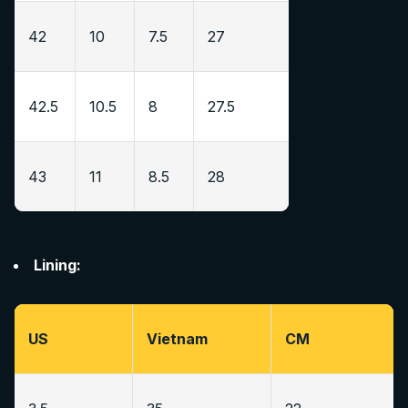
42
10
7.5
27
42.5
10.5
8
27.5
43
11
8.5
28
Lining:
US
Vietnam
CM