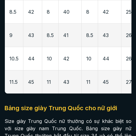
8.5
42
8
40
8
42
25.5
9
43
8.5
41
8.5
43
26-2
10.5
44
10
42
10
44
26.5
11.5
45
11
43
11
45
27-2
Bảng size giày Trung Quốc cho nữ giới
Size giày Trung Quốc nữ thường có sự khác biệt so
với size giày nam Trung Quốc. Bảng size giày nữ
Trung Quốc thường bắt đầu từ size 34 và có thể lên