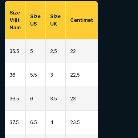
Size
Size
Size
Việt
Centimet
US
UK
Nam
35.5
5
2.5
22
36
5.5
3
22.5
36.5
6
3.5
23
37.5
6.5
4
23.5