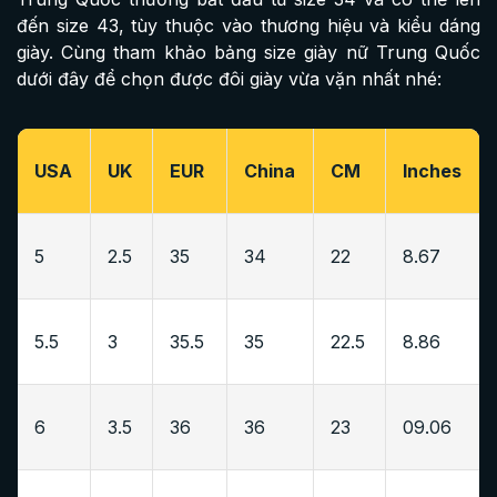
đến size 43, tùy thuộc vào thương hiệu và kiểu dáng
giày. Cùng tham khảo bảng size giày nữ Trung Quốc​
dưới đây để chọn được đôi giày vừa vặn nhất nhé:
USA
UK
EUR
China
CM
Inches
5
2.5
35
34
22
8.67
5.5
3
35.5
35
22.5
8.86
6
3.5
36
36
23
09.06