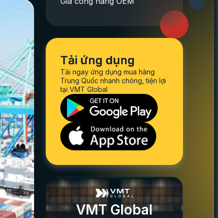
Gia công hàng OEM
Tải ứng dụng
Tải ngay ứng dụng mua hàng
Trung Quốc nhanh chóng, tiện lợi
tại VMT Global
VMT Global