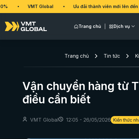
VMT Global
Ưu đãi thành viên mới lên đến 50%
Trang chủ
Dịch vụ
Trang chủ
Tin tức
K
Vận chuyển hàng từ T
điều cần biết
VMT Global
12:05 - 26/05/2026
Kiến thức n