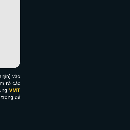
njin) vào
ắm rõ các
cùng
VMT
 trọng để