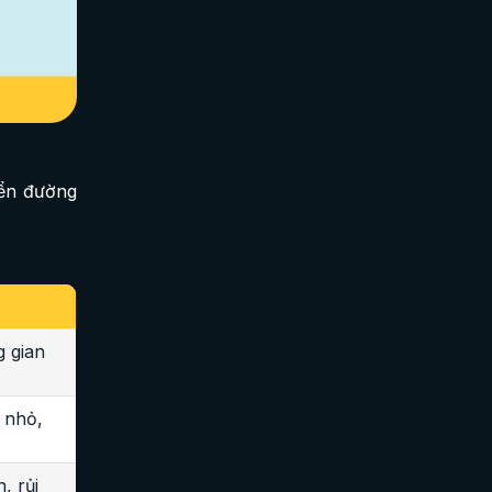
yển đường
g gian
g nhỏ,
, rủi