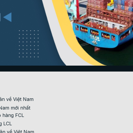
ân về Việt Nam
t Nam mới nhất
o hàng FCL
g LCL
Tân về Việt Nam