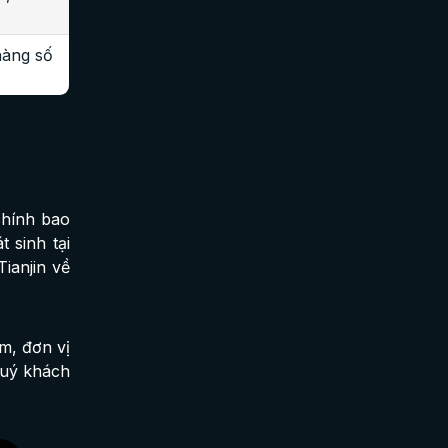
hàng số
chính bao
 sinh tại
ianjin về
ểm, đơn vị
quý khách