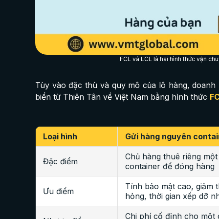
FCL và LCL là hai hình thức vận ch
Tùy vào đặc thù và quy mô của lô hàng, doanh 
biển từ Thiên Tân về Việt Nam bằng hình thức
F
Loại hình
Gửi hàng nguyên contai
Chủ hàng thuê riêng một
Đặc điểm
container để đóng hàng
Tính bảo mật cao, giảm t
Ưu điểm
hỏng, thời gian xếp dỡ n
Chi phí cố định cho một 