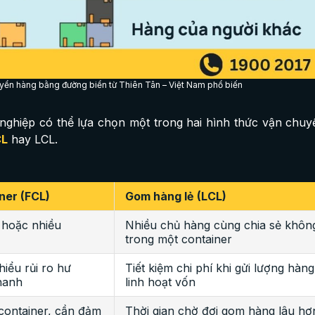
uyển hàng bằng đường biển từ Thiên Tân – Việt Nam phổ biến
nghiệp có thể lựa chọn một trong hai hình thức vận chu
CL
hay LCL.
ner (FCL)
Gom hàng lẻ (LCL)
 hoặc nhiều
Nhiều chủ hàng cùng chia sẻ khôn
trong một container
hiểu rủi ro hư
Tiết kiệm chi phí khi gửi lượng hàn
hanh
linh hoạt vốn
container, cần đảm
Thời gian chờ đợi gom hàng lâu hơn