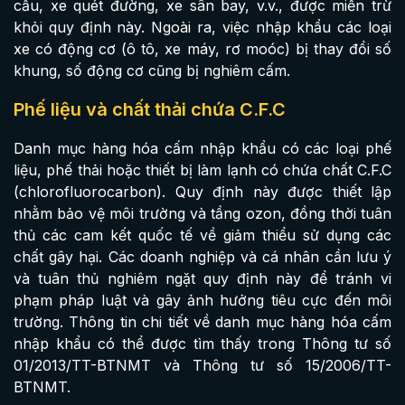
cẩu, xe quét đường, xe sân bay, v.v., được miễn trừ
khỏi quy định này. Ngoài ra, việc nhập khẩu các loại
xe có động cơ (ô tô, xe máy, rơ moóc) bị thay đổi số
khung, số động cơ cũng bị nghiêm cấm.
Phế liệu và chất thải chứa C.F.C
Danh mục hàng hóa cấm nhập khẩu có các loại phế
liệu, phế thải hoặc thiết bị làm lạnh có chứa chất C.F.C
(chlorofluorocarbon). Quy định này được thiết lập
nhằm bảo vệ môi trường và tầng ozon, đồng thời tuân
thủ các cam kết quốc tế về giảm thiểu sử dụng các
chất gây hại. Các doanh nghiệp và cá nhân cần lưu ý
và tuân thủ nghiêm ngặt quy định này để tránh vi
phạm pháp luật và gây ảnh hưởng tiêu cực đến môi
trường. Thông tin chi tiết về danh mục hàng hóa cấm
nhập khẩu có thể được tìm thấy trong Thông tư số
01/2013/TT-BTNMT và Thông tư số 15/2006/TT-
BTNMT.