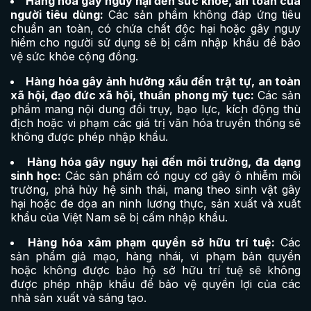
Hàng hóa gây nguy hại đến sức khỏe, an toàn của
người tiêu dùng:
Các sản phẩm không đáp ứng tiêu
chuẩn an toàn, có chứa chất độc hại hoặc gây nguy
hiểm cho người sử dụng sẽ bị cấm nhập khẩu để bảo
vệ sức khỏe cộng đồng.
Hàng hóa gây ảnh hưởng xấu đến trật tự, an toàn
xã hội, đạo đức xã hội, thuần phong mỹ tục:
Các sản
phẩm mang nội dung đồi trụy, bạo lực, kích động thù
địch hoặc vi phạm các giá trị văn hóa truyền thống sẽ
không được phép nhập khẩu.
Hàng hóa gây nguy hại đến môi trường, đa dạng
sinh học:
Các sản phẩm có nguy cơ gây ô nhiễm môi
trường, phá hủy hệ sinh thái, mang theo sinh vật gây
hại hoặc đe dọa an ninh lương thực, sản xuất và xuất
khẩu của Việt Nam sẽ bị cấm nhập khẩu.
Hàng hóa xâm phạm quyền sở hữu trí tuệ:
Các
sản phẩm giả mạo, hàng nhái, vi phạm bản quyền
hoặc không được bảo hộ sở hữu trí tuệ sẽ không
được phép nhập khẩu để bảo vệ quyền lợi của các
nhà sản xuất và sáng tạo.