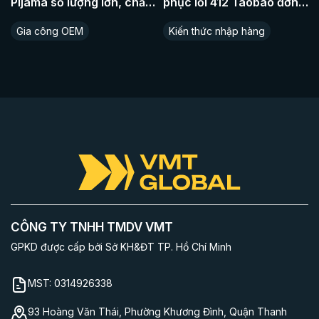
Pijama số lượng lớn, chất
phục lỗi 412 Taobao đơn
liệu cao cấp
giản nhất
Gia công OEM
Kiến thức nhập hàng
CÔNG TY TNHH TMDV VMT
GPKD được cấp bởi Sở KH&ĐT TP. Hồ Chí Minh
MST:
0314926338
93 Hoàng Văn Thái, Phường Khương Đình, Quận Thanh