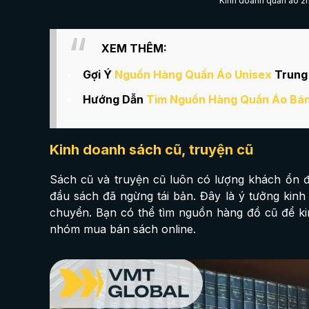
Kinh doanh quần áo 2h
XEM THÊM:
Gợi Ý
Nguồn Hàng Quần Áo Unisex
Trung
Hướng Dẫn
Tìm Nguồn Hàng Quần Áo Bán
Kinh doanh sách cũ, truyện cũ
Sách cũ và truyện cũ luôn có lượng khách ổn địn
đầu sách đã ngừng tái bản. Đây là ý tưởng kinh
chuyển. Bạn có thể tìm nguồn hàng đồ cũ để kin
nhóm mua bán sách online.