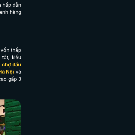
n hấp dẫn
oanh hàng
 vốn thấp
tốt, kiểu
ừ
chợ đầu
Hà Nội
và
cao gấp 3