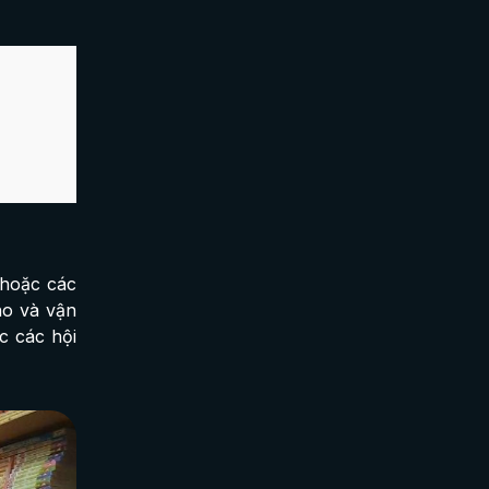
 hoặc các
ho và vận
c các hội