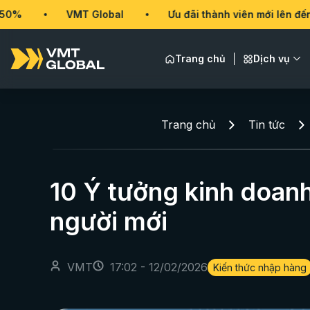
VMT Global
Ưu đãi thành viên mới lên đến 50%
Trang chủ
Dịch vụ
Trang chủ
Tin tức
10 Ý tưởng kinh doanh
người mới
VMT
17:02 - 12/02/2026
Kiến thức nhập hàng