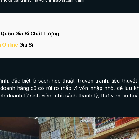
and đa dạng mẫu mã với giá nhập sỉ cạnh tranh
 Quốc Giá Sỉ Chất Lượng
 Online
Giá Sỉ
h, đặc biệt là sách học thuật, truyện tranh, tiểu thuyết
 doanh hàng cũ có rủi ro thấp vì vốn nhập nhỏ, dễ lưu k
h doanh từ sinh viên, nhà sách thanh lý, thư viện cũ hoặ