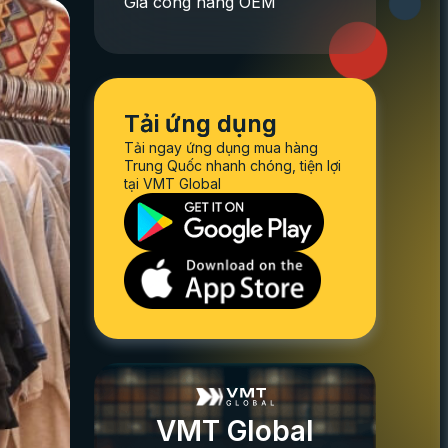
Gia công hàng OEM
Tải ứng dụng
Tải ngay ứng dụng mua hàng
Trung Quốc nhanh chóng, tiện lợi
tại VMT Global
VMT Global