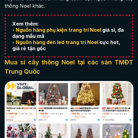
thông Noel khác.
Xem thêm:
•
Nguồn hàng phụ kiện trang trí Noel
giá sỉ, đa
dạng mẫu mã
•
Nguồn hàng đèn led trang trí Noel
cực hot,
giá rẻ tận gốc
Mua sỉ cây thông Noel tại các sàn TMĐT
Trung Quốc