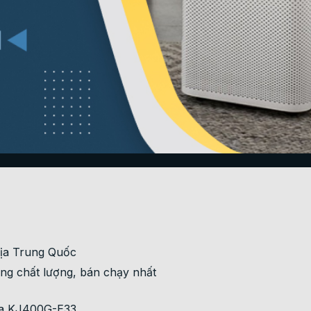
địa Trung Quốc
ung chất lượng, bán chạy nhất
dea KJ400G-E33