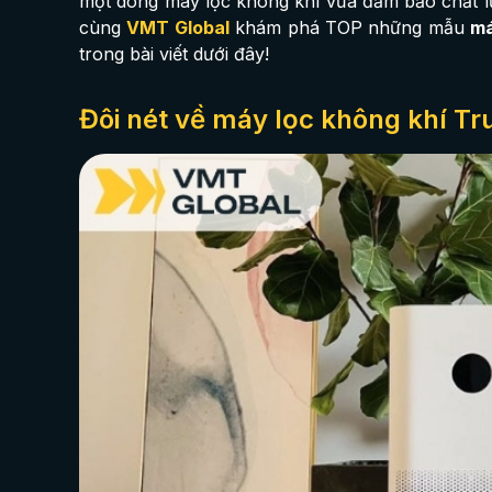
một dòng máy lọc không khí vừa đảm bảo chất l
cùng
VMT Global
khám phá TOP những mẫu
má
trong bài viết dưới đây!
Đôi nét về máy lọc không khí T