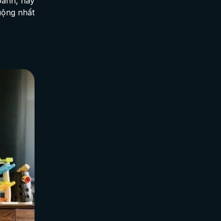
oanh, hãy
ộng nhất