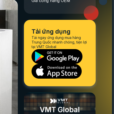
Gia công hàng OEM
Tải ứng dụng
Tải ngay ứng dụng mua hàng
Trung Quốc nhanh chóng, tiện lợi
tại VMT Global
VMT Global