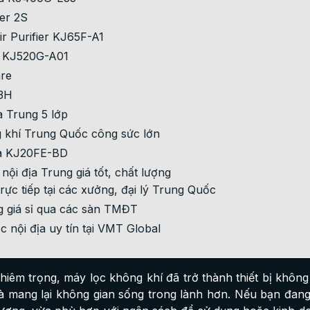
ier 2S
r Purifier KJ65F-A1
e KJ520G-A01
are
 3H
a Trung 5 lớp
 khí Trung Quốc công sức lớn
ea KJ20FE-BD
i địa Trung giá tốt, chất lượng
ực tiếp tại các xưởng, đại lý Trung Quốc
g giá sỉ qua các sàn TMĐT
 nội địa uy tín tại VMT Global
êm trọng, máy lọc không khí đã trở thành thiết bị không 
à mang lại không gian sống trong lành hơn. Nếu bạn đang