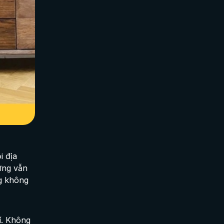
i địa
ưng vẫn
ng không
í. Không