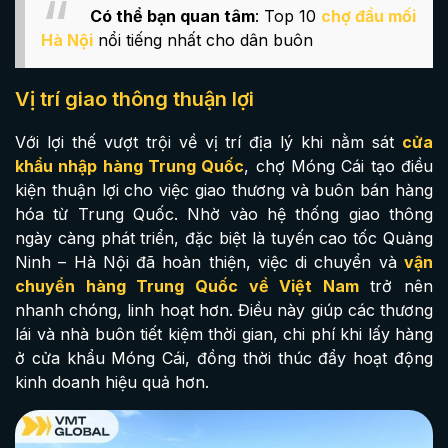
Có thể bạn quan tâm
: Top 10
chợ đầu mối
Hà Nội
nổi tiếng nhất cho dân buôn
Vị trí giao thông thuận lợi
Với lợi thế vượt trội về vị trí địa lý khi nằm sát
cửa
khẩu nhập hàng Trung Quốc
, chợ Móng Cái tạo điều
kiện thuận lợi cho việc giao thương và buôn bán hàng
hóa từ Trung Quốc. Nhờ vào hệ thống giao thông
ngày càng phát triển, đặc biệt là tuyến cao tốc Quảng
Ninh – Hà Nội đã hoàn thiện, việc di chuyển và
vận
chuyển hàng Trung Quốc về Việt Nam
trở nên
nhanh chóng, linh hoạt hơn. Điều này giúp các thương
lái và nhà buôn tiết kiệm thời gian, chi phí khi lấy hàng
ở cửa khẩu Móng Cái, đồng thời thúc đẩy hoạt động
kinh doanh hiệu quả hơn.