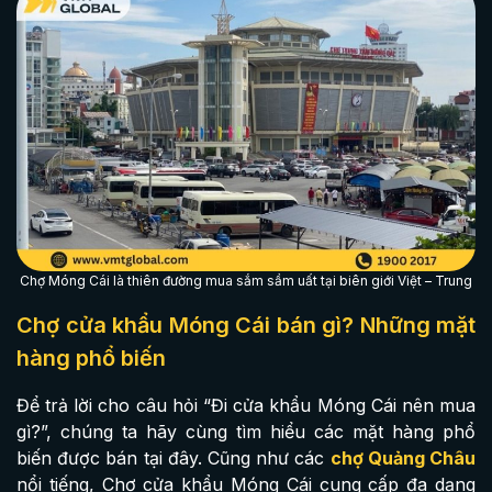
Chợ Móng Cái là thiên đường mua sắm sầm uất tại biên giới Việt – Trung
Chợ cửa khẩu Móng Cái bán gì? Những mặt
hàng phổ biến
Để trả lời cho câu hỏi “Đi cửa khẩu Móng Cái nên mua
gì?”, chúng ta hãy cùng tìm hiểu các mặt hàng phổ
biến được bán tại đây. Cũng như các
chợ Quảng Châu
nổi tiếng, Chợ cửa khẩu Móng Cái cung cấp đa dạng