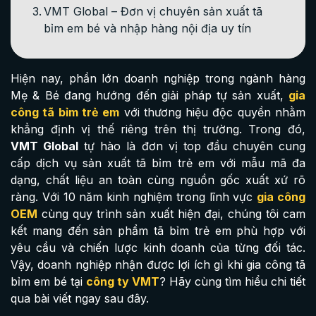
VMT Global – Đơn vị chuyên sản xuất tã
bỉm em bé và nhập hàng nội địa uy tín
Hiện nay, phần lớn doanh nghiệp trong ngành hàng
Mẹ & Bé đang hướng đến giải pháp tự sản xuất,
gia
công tã bỉm trẻ em
với thương hiệu độc quyền nhằm
khẳng định vị thế riêng trên thị trường. Trong đó,
VMT Global
tự hào là đơn vị top đầu chuyên cung
cấp dịch vụ sản xuất tã bỉm trẻ em với mẫu mã đa
dạng, chất liệu an toàn cùng nguồn gốc xuất xứ rõ
ràng. Với 10 năm kinh nghiệm trong lĩnh vực
gia công
OEM
cùng quy trình sản xuất hiện đại, chúng tôi cam
kết mang đến sản phẩm tã bỉm trẻ em phù hợp với
yêu cầu và chiến lược kinh doanh của từng đối tác.
Vậy, doanh nghiệp nhận được lợi ích gì khi gia công tã
bỉm em bé tại
công ty VMT
? Hãy cùng tìm hiểu chi tiết
qua bài viết ngay sau đây.