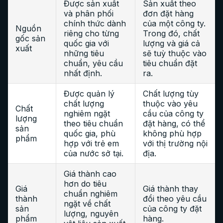
Được sản xuất
Sản xuất theo
và phân phối
đơn đặt hàng
chính thức dành
của một công ty.
Nguồn
riêng cho từng
Trong đó, chất
gốc sản
quốc gia với
lượng và giá cả
xuất
những tiêu
sẽ tuỳ thuộc vào
chuẩn, yêu cầu
tiêu chuẩn đặt
nhất định.
ra.
Được quản lý
Chất lượng tùy
chất lượng
thuộc vào yêu
Chất
nghiêm ngặt
cầu của công ty
lượng
theo tiêu chuẩn
đặt hàng, có thể
sản
quốc gia, phù
không phù hợp
phẩm
hợp với trẻ em
với thị trường nội
của nước sở tại.
địa.
Giá thành cao
hơn do tiêu
Giá
Giá thành thay
chuẩn nghiêm
thành
đổi theo yêu cầu
ngặt về chất
sản
của công ty đặt
lượng, nguyên
phẩm
hàng.