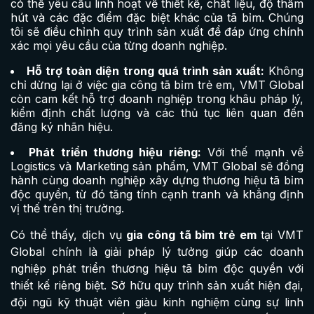
có thể yêu cầu linh hoạt về thiết kế, chất liệu, độ thấm
hút và các đặc điểm đặc biệt khác của tã bỉm. Chúng
tôi sẽ điều chỉnh quy trình sản xuất để đáp ứng chính
xác mọi yêu cầu của từng doanh nghiệp.
Hỗ trợ toàn diện trong quá trình sản xuất:
Không
chỉ dừng lại ở việc gia công tã bỉm trẻ em, VMT Global
còn cam kết hỗ trợ doanh nghiệp trong khâu pháp lý,
kiểm định chất lượng và các thủ tục liên quan đến
đăng ký nhãn hiệu.
Phát triển thương hiệu riêng:
Với thế mạnh về
Logistics và Marketing sản phẩm, VMT Global sẽ đồng
hành cùng doanh nghiệp xây dựng thương hiệu tã bỉm
độc quyền, từ đó tăng tính cạnh tranh và khẳng định
vị thế trên thị trường.
Có thể thấy, dịch vụ
gia công tã bỉm trẻ em
tại VMT
Global chính là giải pháp lý tưởng giúp các doanh
nghiệp phát triển thương hiệu tã bỉm độc quyền với
thiết kế riêng biệt. Sở hữu quy trình sản xuất hiện đại,
đội ngũ kỹ thuật viên giàu kinh nghiệm cùng sự linh