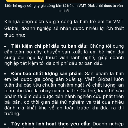
Liên hệ ngay công ty gia công bỉm tã trẻ em VMT Global để được tư vấn
chi tiết
Khi lựa chọn dịch vụ gia công tã bỉm trẻ em tại VMT
Global, doanh nghiệp sẽ nhận được nhiều lợi ích thiết
thực như:
Tiết kiệm chi phí đầu tư ban đầu:
Chúng tôi cung
cấp toàn bộ dây chuyền sản xuất tã em bé hiện đại
cùng đội ngũ kỹ thuật viên lành nghề, giúp doanh
nghiệp tiết kiệm tối đa chi phí đầu tư ban đầu.
Đảm bảo chất lượng sản phẩm:
Sản phẩm tã bỉm
em bé được gia công sản xuất tại VMT Global luôn
tuân thủ các tiêu chuẩn nghiêm ngặt về chất lượng, an
toàn cho làn da nhạy cảm của trẻ. Cụ thể, toàn bộ sản
phẩm tã bỉm đều được tiến hành nghiên cứu phát triển
bài bản, có thời gian dài thử nghiệm và trải qua nhiều
đánh giá khắt khe về an toàn trước khi đưa ra thị
trường.
Tùy chỉnh linh hoạt theo yêu cầu:
Doanh nghiệp