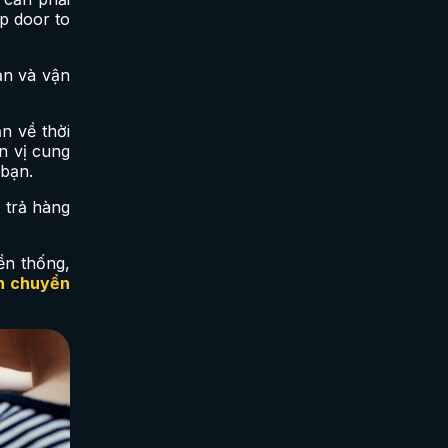
ip door to
ản và vận
n về thời
n vị cung
 bạn.
 trả hàng
ền thống,
ận chuyển