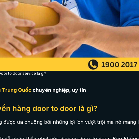
oor to door service là gì?
g Trung Quốc
chuyên nghiệp, uy tín
ển hàng door to door là gì?
được ưa chuộng bởi những lợi ích vượt trội mà nó mang lạ
 ích dễ nhận thấy nhất của dịch vụ door to door. Bạn không