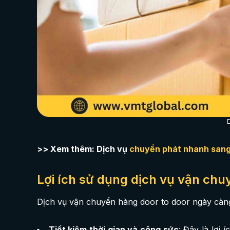
D
>> Xem thêm: Dịch vụ
chuyển phát nhanh san
Lợi ích sử dụng dịch vụ vận chuy
Dịch vụ vận chuyển hàng door to door ngày càng 
Tiết kiệm thời gian và công sức
: Đây là lợi