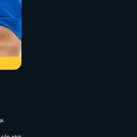
i.
 cần phải