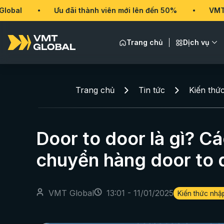
Ưu đãi thành viên mới lên đến 50%
VMT Global
Trang chủ
Dịch vụ
Trang chủ
Tin tức
Kiến thứ
Door to door là gì? C
chuyển hàng door to d
VMT Global
13:01 - 11/01/2025
Kiến thức nhậ