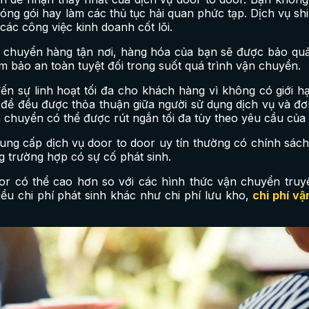
óng gói hay làm các thủ tục hải quan phức tạp. Dịch vụ sh
 các công việc kinh doanh cốt lõi.
ận chuyển hàng tận nơi, hàng hóa của bạn sẽ được bảo qu
 bảo an toàn tuyệt đối trong suốt quá trình vận chuyển.
ến sự linh hoạt tối đa cho khách hàng vì không có giới hạ
 đề đều được thỏa thuận giữa người sử dụng dịch vụ và đơ
n chuyển có thể được rút ngắn tối đa tùy theo yêu cầu của
cung cấp dịch vụ door to door uy tín thường có chính sách
 trường hợp có sự cố phát sinh.
oor có thể cao hơn so với các hình thức vận chuyển truy
iều chi phí phát sinh khác như chi phí lưu kho,
chi phí v