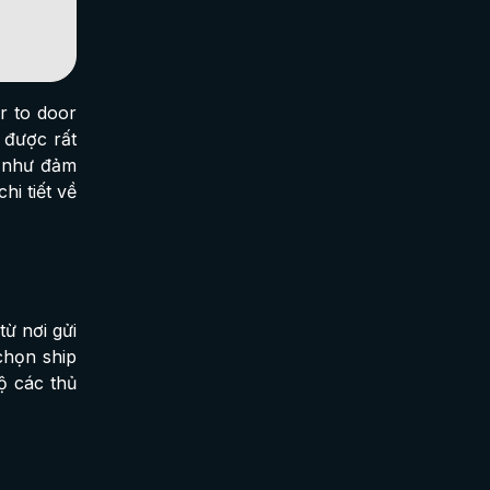
r to door
 được rất
g như đảm
hi tiết về
ừ nơi gửi
chọn ship
ộ các thủ