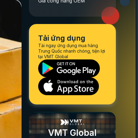
Gia công hàng OEM
Tải ứng dụng
Tải ngay ứng dụng mua hàng
Trung Quốc nhanh chóng, tiện lợi
tại VMT Global
VMT Global