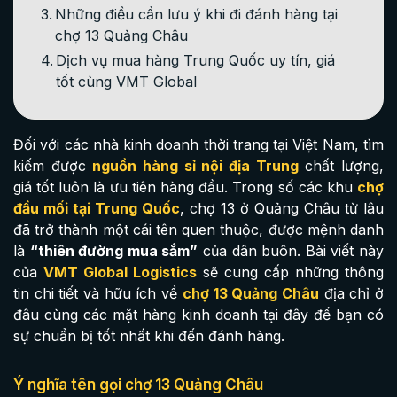
Những điều cần lưu ý khi đi đánh hàng tại
chợ 13 Quảng Châu
Dịch vụ mua hàng Trung Quốc uy tín, giá
tốt cùng VMT Global
Đối với các nhà kinh doanh thời trang tại Việt Nam, tìm
kiếm được
nguồn hàng sỉ nội địa Trung
chất lượng,
giá tốt luôn là ưu tiên hàng đầu. Trong số các khu
chợ
đầu mối tại Trung Quốc
, chợ 13 ở Quảng Châu từ lâu
đã trở thành một cái tên quen thuộc, được mệnh danh
là
“thiên đường mua sắm”
của dân buôn. Bài viết này
của
VMT Global Logistics
sẽ cung cấp những thông
tin chi tiết và hữu ích về
chợ 13 Quảng Châu
địa chỉ ở
đâu cùng các mặt hàng kinh doanh tại đây để bạn có
sự chuẩn bị tốt nhất khi đến đánh hàng.
Ý nghĩa tên gọi chợ 13 Quảng Châu