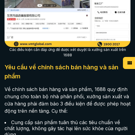
Các điều kiện cần đáp ứng để được xét duyệt là xưởng sản xuất trên
1688
Yêu cầu về chính sách bán hàng và sản
phẩm
Về chính sách bán hàng và sản phẩm, 1688 quy định
chung cho toàn bộ nhà phân phối, xưởng sản xuất và
cửa hàng phải đảm bảo 3 điều kiện để được phép hoạt
động trên nền tảng. Cụ thể:
Cung cấp sản phẩm tuân thủ các tiêu chuẩn về
chất lượng, không gây tác hại lên sức khỏe của người
dùng.