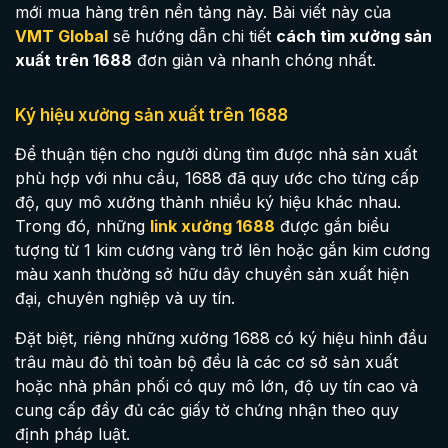
mới mua hàng trên nền tảng này. Bài viết này của
VMT Global
sẽ hướng dẫn chi tiết
cách tìm xưởng sản
xuất trên 1688
đơn giản và nhanh chóng nhất.
Ký hiệu xưởng sản xuất trên 1688
Để thuận tiện cho người dùng tìm được nhà sản xuất
phù hợp với nhu cầu, 1688 đã quy ước cho từng cấp
độ, quy mô xưởng thành nhiều ký hiệu khác nhau.
Trong đó, những
link xưởng 1688
được gắn biểu
tượng từ 1 kim cương vàng trở lên hoặc gắn kim cương
màu xanh thường sở hữu dây chuyền sản xuất hiện
đại, chuyên nghiệp và uy tín.
Đặt biệt, riêng những xưởng 1688 có ký hiệu hình đầu
trâu màu đỏ thì toàn bộ đều là các cơ sở sản xuất
hoặc nhà phân phối có quy mô lớn, độ uy tín cao và
cung cấp đầy đủ các giấy tờ chứng nhận theo quy
định pháp luật.