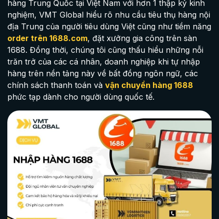
hàng Trung Quốc tại Việt Nam với hơn 1 thập kỷ kinh
nghiệm, VMT Global hiểu rõ nhu cầu tiêu thụ hàng nội
địa Trung của người tiêu dùng Việt cũng như tiềm năng
order trên 1688.com
, đặt xưởng gia công trên sàn
1688. Đồng thời, chúng tôi cũng thấu hiểu những nỗi
trăn trở của các cá nhân, doanh nghiệp khi tự nhập
hàng trên nền tảng này về bất đồng ngôn ngữ, các
chính sách thanh toán và
vận chuyển hàng 1688
phức tạp dành cho người dùng quốc tế.