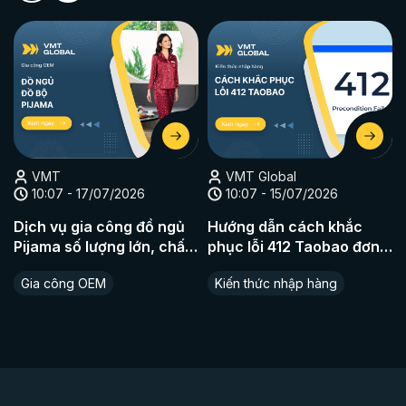
VMT
VMT Global
10:07 - 17/07/2026
10:07 - 15/07/2026
Dịch vụ gia công đồ ngủ
Hướng dẫn cách khắc
Pijama số lượng lớn, chất
phục lỗi 412 Taobao đơn
liệu cao cấp
giản nhất
Gia công OEM
Kiến thức nhập hàng