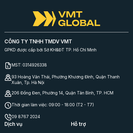
CÔNG TY TNHH TMDV VMT
GPKD được cấp bởi Sở KH&ĐT TP. Hồ Chí Minh
MST:
0314926338
93 Hoàng Văn Thái, Phường Khương Đình, Quận Thanh
Xuân, Tp. Hà Nội
206 Đồng Đen, Phường 14, Quận Tân Bình, TP. HCM
Thời gian làm việc:
09:00 - 18:00 (T2 - T7)
09 8767 2024
Dịch vụ
Hỗ trợ