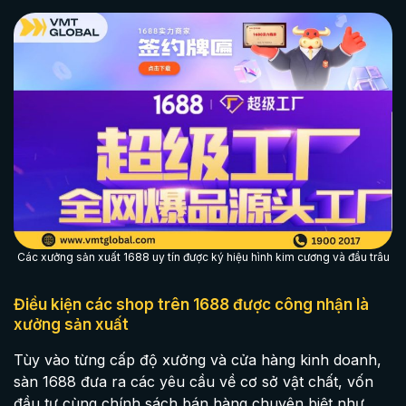
Các xưởng sản xuất 1688 uy tín được ký hiệu hình kim cương và đầu trâu
Điều kiện các shop trên 1688 được công nhận là
xưởng sản xuất
Tùy vào từng cấp độ xưởng và cửa hàng kinh doanh,
sàn 1688 đưa ra các yêu cầu về cơ sở vật chất, vốn
đầu tư cùng chính sách bán hàng chuyên biệt như