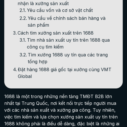
nhận là xưởng sản xuất
Yêu cầu vốn và cơ sở vật chất
Yêu cầu về chính sách bán hàng và
sản phẩm
Cách tìm xưởng sản xuất trên 1688
Tìm nhà sản xuất uy tín trên 1688 qua
công cụ tìm kiếm
Tìm xưởng 1688 uy tín qua các trang
tổng hợp
Đặt hàng 1688 giá gốc tại xưởng cùng VMT
Global
1688 là một trong những nền tảng TMĐT B2B lớn
nhất tại Trung Quốc, nơi kết nối trực tiếp người mua
với các nhà sản xuất và xưởng gia công. Tuy nhiên,
việc tìm kiếm và lựa chọn xưởng sản xuất uy tín trên
1688 không phải là điều dễ dàng, đặc biệt là những ai