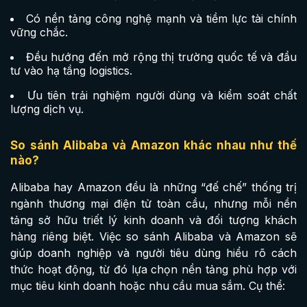
Có nền tảng công nghệ mạnh và tiềm lực tài chính
vững chắc.
Đều hướng đến mở rộng thị trường quốc tế và đầu
tư vào hạ tầng logistics.
Ưu tiên trải nghiệm người dùng và kiểm soát chất
lượng dịch vụ.
So sánh Alibaba và Amazon khác nhau như thế
nào?
Alibaba hay Amazon đều là những “đế chế” thống trị
ngành thương mại điện tử toàn cầu, nhưng mỗi nền
tảng sở hữu triết lý kinh doanh và đối tượng khách
hàng riêng biệt. Việc so sánh Alibaba và Amazon sẽ
giúp doanh nghiệp và người tiêu dùng hiểu rõ cách
thức hoạt động, từ đó lựa chọn nền tảng phù hợp với
mục tiêu kinh doanh hoặc nhu cầu mua sắm. Cụ thể: