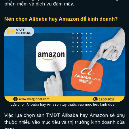
phần mềm và dịch vụ đám mây.
Nên chọn Alibaba hay Amazon để kinh doanh?
Lựa chọn Alibaba hay Amazon tùy thuộc vào mục tiêu kinh doanh
Việc lựa chọn sàn TMĐT Alibaba hay Amazon sẽ phụ
thuộc nhiều vào mục tiêu và thị trường kinh doanh của