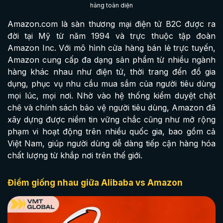
hàng toàn diện
Amazon.com là sàn thương mại điện tử B2C được ra
đời tại Mỹ từ năm 1994 và trực thuộc tập đoàn
Amazon Inc. Với mô hình cửa hàng bán lẻ trực tuyến,
Amazon cung cấp đa dạng sản phẩm từ nhiều ngành
hàng khác nhau như điện tử, thời trang đến đồ gia
dụng, phục vụ nhu cầu mua sắm của người tiêu dùng
mọi lúc, mọi nơi. Nhờ vào hệ thống kiểm duyệt chặt
chẽ và chính sách bảo vệ người tiêu dùng, Amazon đã
xây dựng được niềm tin vững chắc cũng như mở rộng
phạm vi hoạt động trên nhiều quốc gia, bao gồm cả
Việt Nam, giúp người dùng dễ dàng tiếp cận hàng hóa
chất lượng từ khắp nơi trên thế giới.
Điểm giống nhau giữa Alibaba vs Amazon