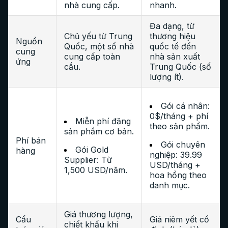
nhà cung cấp.
nhanh.
Đa dạng, từ
Chủ yếu từ Trung
thương hiệu
Nguồn
Quốc, một số nhà
quốc tế đến
cung
cung cấp toàn
nhà sản xuất
ứng
cầu.
Trung Quốc (số
lượng ít).
Gói cá nhân:
0$/tháng + phí
Miễn phí đăng
theo sản phẩm.
sản phẩm cơ bản.
Phí bán
Gói chuyên
Gói Gold
hàng
nghiệp: 39.99
Supplier: Từ
USD/tháng +
1,500 USD/năm.
hoa hồng theo
danh mục.
Giá thương lượng,
Cấu
Giá niêm yết cố
chiết khấu khi