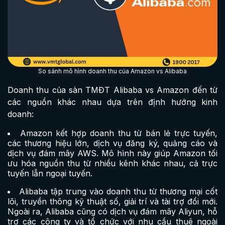
So sánh mô hình doanh thu của Amazon vs Alibaba
Doanh thu của sàn TMĐT Alibaba vs Amazon đến từ
các nguồn khác nhau dựa trên định hướng kinh
doanh:
Amazon kết hợp doanh thu từ bán lẻ trực tuyến,
các thương hiệu lớn, dịch vụ đăng ký, quảng cáo và
dịch vụ đám mây AWS. Mô hình này giúp Amazon tối
ưu hóa nguồn thu từ nhiều kênh khác nhau, cả trực
tuyến lẫn ngoại tuyến.
Alibaba tập trung vào doanh thu từ thương mại cốt
lõi, truyền thông kỹ thuật số, giải trí và tài trợ đổi mới.
Ngoài ra, Alibaba cũng có dịch vụ đám mây Aliyun, hỗ
trợ các công ty và tổ chức với nhu cầu thuê ngoài