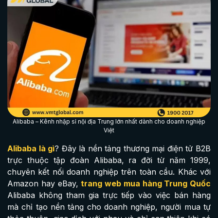
Alibaba – Kênh nhập sỉ nội địa Trung lớn nhất dành cho doanh nghiệp
Việt
Alibaba là gì
? Đây là nền tảng thương mại điện tử B2B
trực thuộc tập đoàn Alibaba, ra đời từ năm 1999,
chuyên kết nối doanh nghiệp trên toàn cầu. Khác với
Amazon hay eBay,
trang web mua hàng Trung Quốc
Alibaba không tham gia trực tiếp vào việc bán hàng
mà chỉ tạo nền tảng cho doanh nghiệp, người mua tự