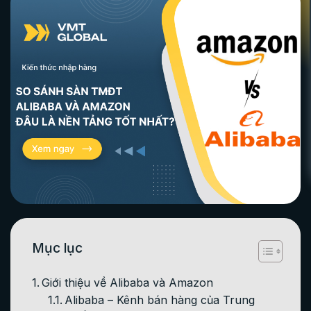
Mục lục
Giới thiệu về Alibaba và Amazon
Alibaba – Kênh bán hàng của Trung